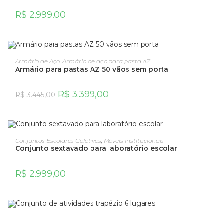
R$
2.999,00
OFERTA!
ADICIONAR AO CARRINHO
Armário de Aço
,
Armário de aço para pasta AZ
Armário para pastas AZ 50 vãos sem porta
R$
3.399,00
R$
3.445,00
ADICIONAR AO CARRINHO
Conjuntos Escolares Coletivos
,
Móveis Institucionais
Conjunto sextavado para laboratório escolar
R$
2.999,00
ADICIONAR AO CARRINHO