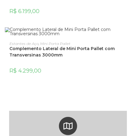
R$
6.199,00
ADICIONAR AO CARRINHO
Estantes de Aço
,
Mini Porta Pallet
Complemento Lateral de Mini Porta Pallet com
Transversinas 3000mm
R$
4.299,00