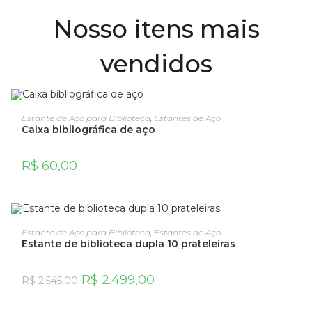
Nosso itens mais
vendidos
ADICIONAR AO CARRINHO
Estante de Aço para Biblioteca
,
Estantes de Aço
Caixa bibliográfica de aço
R$
60,00
OFERTA!
ADICIONAR AO CARRINHO
Estante de Aço para Biblioteca
,
Estantes de Aço
Estante de biblioteca dupla 10 prateleiras
R$
2.499,00
R$
2.545,00