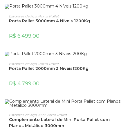
ADICIONAR AO CARRINHO
Estantes de Aço
,
Porta Pallet
Porta Pallet 3000mm 4 Níveis 1200Kg
R$
6.499,00
ADICIONAR AO CARRINHO
Estantes de Aço
,
Porta Pallet
Porta Pallet 2000mm 3 Níveis1200Kg
R$
4.799,00
ADICIONAR AO CARRINHO
Estantes de Aço
,
Mini Porta Pallet
Complemento Lateral de Mini Porta Pallet com
Planos Metálico 3000mm