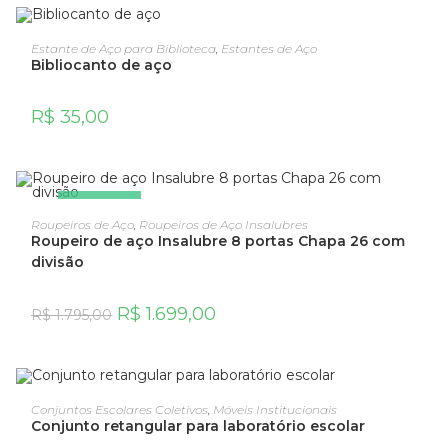
ADICIONAR AO CARRINHO
Estante de Aço para Biblioteca
,
Estantes de Aço
Bibliocanto de aço
R$
35,00
OFERTA!
ADICIONAR AO CARRINHO
Roupeiros de Aço
,
Roupeiros de Aço Insalubres
Roupeiro de aço Insalubre 8 portas Chapa 26 com
divisão
R$
1.699,00
R$
1.795,00
ADICIONAR AO CARRINHO
Conjuntos Escolares Coletivos
,
Móveis Institucionais
Conjunto retangular para laboratório escolar