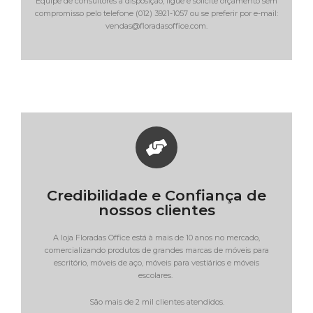
Equipe de consultores a disposição, ligue e solicite orçamento sem
compromisso pelo telefone (012) 3921-1057 ou se preferir por e-mail:
vendas@floradasoffice.com.
Credibilidade e Confiança de
nossos clientes
A loja Floradas Office está à mais de 10 anos no mercado,
comercializando produtos de grandes marcas de móveis para
escritório, móveis de aço, móveis para vestiários e móveis
escolares.
São mais de 2 mil clientes atendidos.