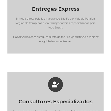
Entregas Express
Entrega direta pela loja na grande São Paulo, Vale do Paraíba,
Região de Campinas e via transportadoras especializadas para
todo Brasil.
Trabalhamos com estoques direto de fabrica, garantindo a rapidez
e agilidade nas entregas.
Consultores Especializados