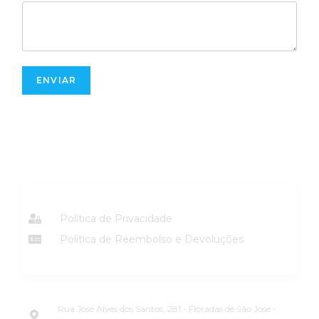
ENVIAR
NOSSOS SERVIÇOS
Política de Privacidade
Política de Reembolso e Devoluções
CNPJ: 24.626.923/0001-11
NOSSO ENDEREÇO
Rua José Alves dos Santos, 281 - Floradas de São José -