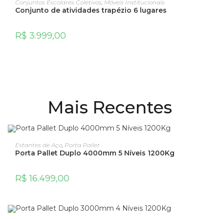
Conjuntos Escolares Coletivos
,
Móveis Institucionais
Conjunto de atividades trapézio 6 lugares
R$
3.999,00
Mais Recentes
ADICIONAR AO CARRINHO
Estantes de Aço
,
Porta Pallet
Porta Pallet Duplo 4000mm 5 Níveis 1200Kg
R$
16.499,00