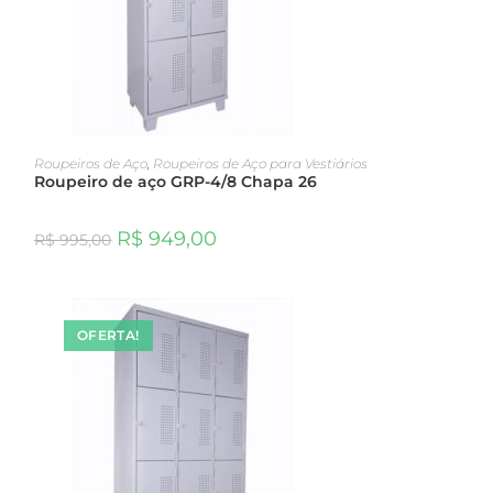
ADICIONAR AO CARRINHO
Roupeiros de Aço
,
Roupeiros de Aço para Vestiários
Roupeiro de aço GRP-4/8 Chapa 26
R$
949,00
R$
995,00
OFERTA!