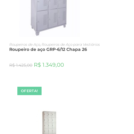
ADICIONAR AO CARRINHO
Roupeiros de Aço
,
Roupeiros de Aço para Vestiários
Roupeiro de aço GRP-6/12 Chapa 26
R$
1.349,00
R$
1.425,00
OFERTA!