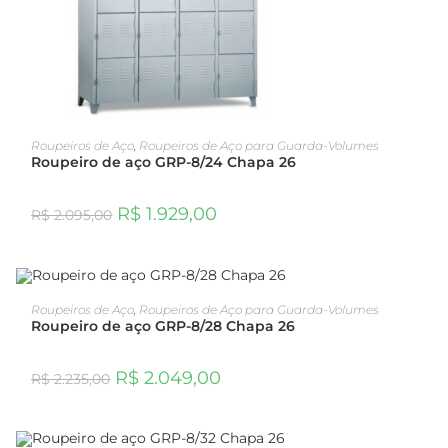
ADICIONAR AO CARRINHO
Roupeiros de Aço
,
Roupeiros de Aço para Guarda-Volumes
Roupeiro de aço GRP-8/24 Chapa 26
R$
1.929,00
R$
2.095,00
OFERTA!
ADICIONAR AO CARRINHO
Roupeiros de Aço
,
Roupeiros de Aço para Guarda-Volumes
Roupeiro de aço GRP-8/28 Chapa 26
R$
2.049,00
R$
2.235,00