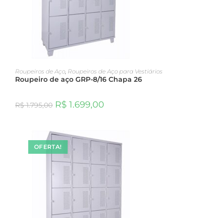
ADICIONAR AO CARRINHO
Roupeiros de Aço
,
Roupeiros de Aço para Vestiários
Roupeiro de aço GRP-8/16 Chapa 26
R$
1.699,00
R$
1.795,00
OFERTA!