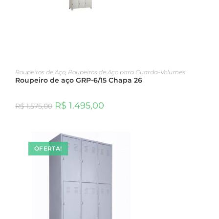
ADICIONAR AO CARRINHO
Roupeiros de Aço
,
Roupeiros de Aço para Guarda-Volumes
Roupeiro de aço GRP-6/15 Chapa 26
R$
1.495,00
R$
1.575,00
OFERTA!