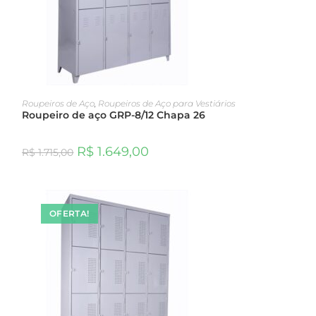
ADICIONAR AO CARRINHO
Roupeiros de Aço
,
Roupeiros de Aço para Vestiários
Roupeiro de aço GRP-8/12 Chapa 26
R$
1.649,00
R$
1.715,00
OFERTA!