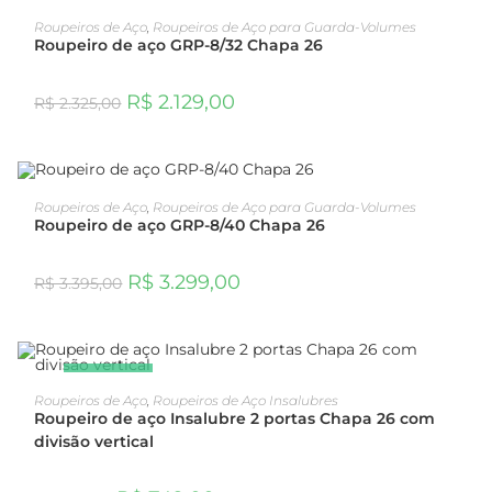
OFERTA!
ADICIONAR AO CARRINHO
Roupeiros de Aço
,
Roupeiros de Aço para Guarda-Volumes
Roupeiro de aço GRP-8/32 Chapa 26
R$
2.129,00
R$
2.325,00
OFERTA!
ADICIONAR AO CARRINHO
Roupeiros de Aço
,
Roupeiros de Aço para Guarda-Volumes
Roupeiro de aço GRP-8/40 Chapa 26
R$
3.299,00
R$
3.395,00
OFERTA!
ADICIONAR AO CARRINHO
Roupeiros de Aço
,
Roupeiros de Aço Insalubres
Roupeiro de aço Insalubre 2 portas Chapa 26 com
divisão vertical