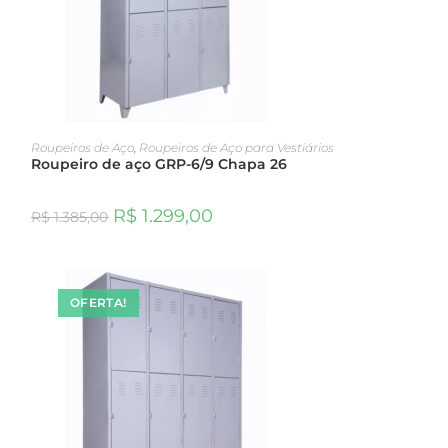
ADICIONAR AO CARRINHO
Roupeiros de Aço
,
Roupeiros de Aço para Vestiários
Roupeiro de aço GRP-6/9 Chapa 26
R$
1.299,00
R$
1.385,00
OFERTA!