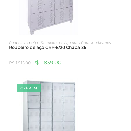
ADICIONAR AO CARRINHO
Roupeiros de Aço
,
Roupeiros de Aço para Guarda-Volumes
Roupeiro de aço GRP-8/20 Chapa 26
R$
1.839,00
R$
1.915,00
OFERTA!