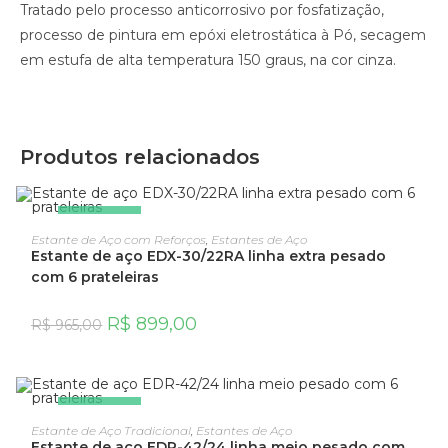
Tratado pelo processo anticorrosivo por fosfatização,
processo de pintura em epóxi eletrostática à Pó, secagem
em estufa de alta temperatura 150 graus, na cor cinza.
Produtos relacionados
OFERTA!
ADICIONAR AO CARRINHO
Estante de Aço com Reforços
,
Estantes de Aço
Estante de aço EDX-30/22RA linha extra pesado
com 6 prateleiras
R$
899,00
R$
965,00
OFERTA!
ADICIONAR AO CARRINHO
Estante de Aço Tradicional
,
Estantes de Aço
Estante de aço EDR-42/24 linha meio pesado com