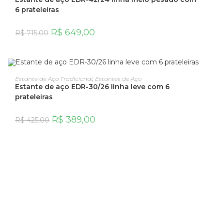
6 prateleiras
R$
649,00
R$
715,00
OFERTA!
ADICIONAR AO CARRINHO
Estante de Aço Tradicional
,
Estantes de Aço
Estante de aço EDR-30/26 linha leve com 6
prateleiras
R$
389,00
R$
425,00